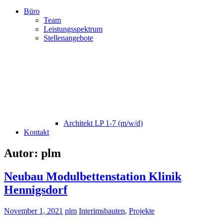
Büro
Team
Leistungsspektrum
Stellenangebote
Architekt LP 1-7 (m/w/d)
Kontakt
Autor:
plm
Neubau Modulbettenstation Klinik
Hennigsdorf
November 1, 2021
plm
Interimsbauten
,
Projekte