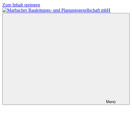
Zum Inhalt springen
Marbacher
Planung
Bauleitungs-
und
und
Bauleitung
Planungsgesellschaft
mbH
Menü