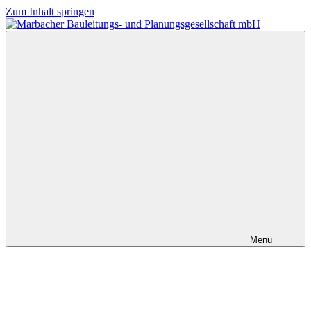
Zum Inhalt springen
Marbacher
Planung
Bauleitungs-
und
und
Bauleitung
Planungsgesellschaft
mbH
Menü